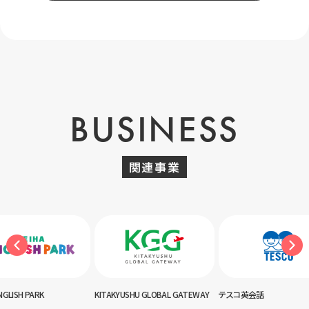
BUSINESS
関連事業
NGLISH PARK
KITAKYUSHU GLOBAL GATEWAY
テスコ英会話