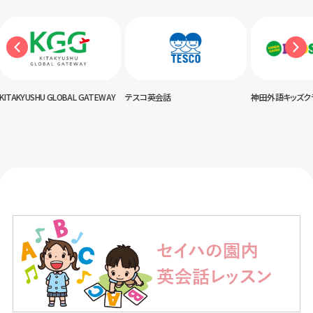
USHU GLOBAL GATEWAY
テスコ英会話
神田外語キッズクラブ