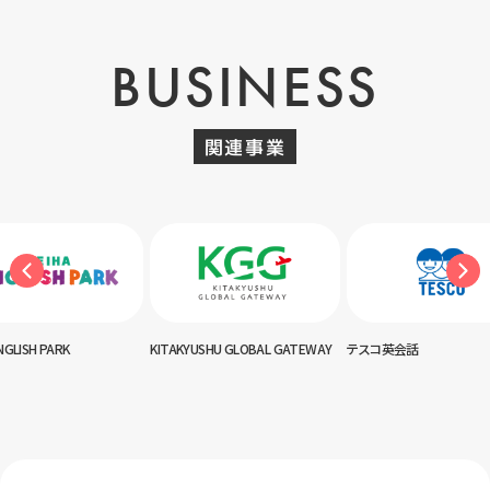
BUSINESS
関連事業
AKYUSHU GLOBAL GATEWAY
テスコ英会話
神田外語キッズクラブ