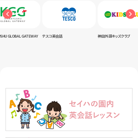
USHU GLOBAL GATEWAY
テスコ英会話
神田外語キッズクラブ