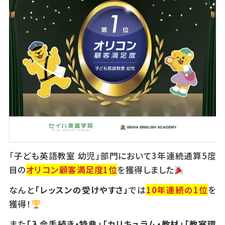
「子ども英語教室 幼児」部門において3年連続通算5度
目の
オリコン顧客満足度1位
を獲得しました
なんと
「レッスンの受けやすさ」
では
10年連続の1位
を
獲得！
また
「入会手続き・特典」「カリキュラム・教材」「教室環