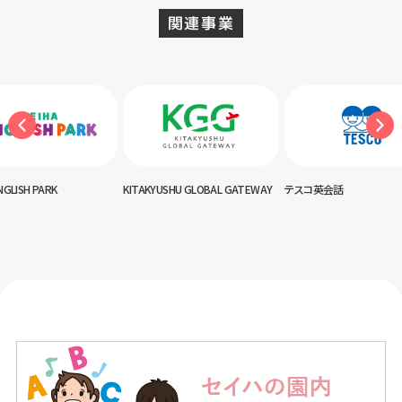
関連事業
YUSHU GLOBAL GATEWAY
テスコ英会話
神田外語キッズクラブ