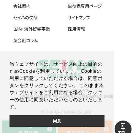
会社案内
生徒様専用ページ
セイハの使命
サイトマップ
国内・海外留学事業
採用情報
英会話コラム
当ウェブサイトは、サービス向上の目的の
ためCookieを利用しています。 Cookieの
利用に同意していただける場合は、同意ボ
タンをクリックしてください。 このまま本
セイハネットワーク株式会社
ウェブサイトをご利用になる場合、クッキ
〒812-0025福岡市博多区店屋町1-35博多三井ビル2号館
ーの使用に同意いただいたものといたしま
す。
(C) SEIHA NETWORK Co.,Ltd.
同意
教室検索
夏の体験レッスン