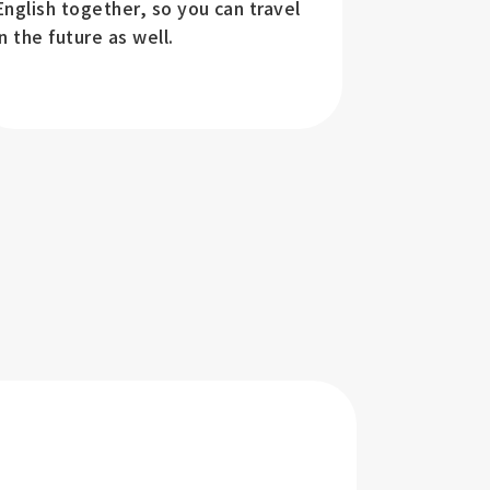
English together, so you can travel
Can't wait 
in the future as well.