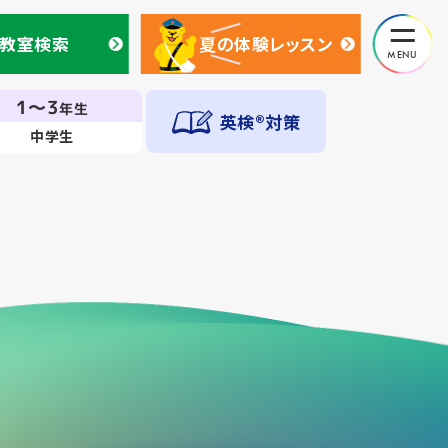
教室検索
夏の体験レッスン
教室検索
夏の体験レッスン
1～3
年生
英検®対策
中学生