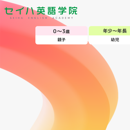
0～3
年少～年長
歳
親子
幼児