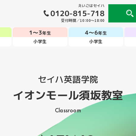
えいごはセイハ
0120-815-718
受付時間／10：00～18:00
1～3
4～6
年生
年生
小学生
小学生
セイハ英語学院
イオンモール須坂教室
Classroom