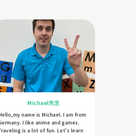
Michael先生
Hello,my name is Michael. I am from
Hello! My 
Germany. I like anime and games.
Let's lear
Traveling is a lot of fun. Let's learn
in a fun an