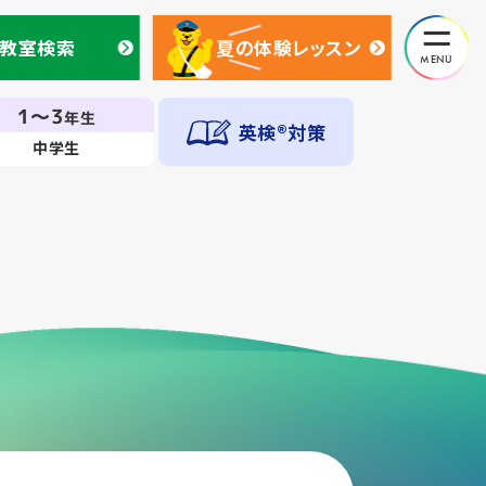
教室検索
夏の体験レッスン
教室検索
夏の体験レッスン
1～3
年生
英検®対策
中学生