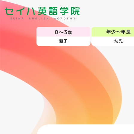
0～3
年少～年長
歳
親子
幼児