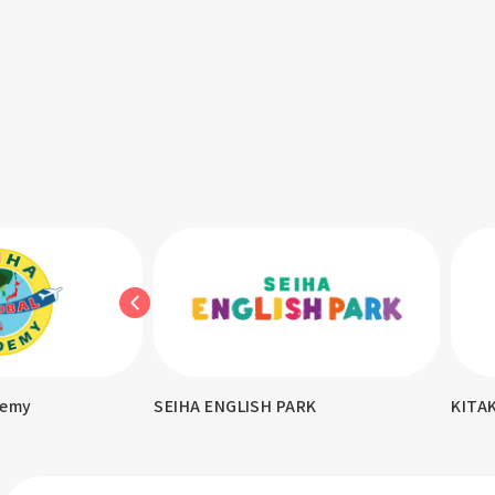
demy
SEIHA ENGLISH PARK
KITA