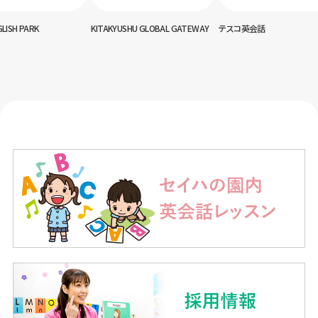
USHU GLOBAL GATEWAY
テスコ英会話
神田外語キッズクラブ