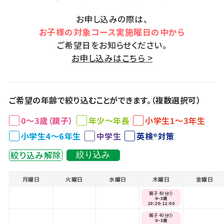
お申し込みの際は、
お子様の対象コース実施曜日の中から
ご希望日をお知らせください。
お申し込みはこちら >
ご希望の年齢で絞り込むことができます。（複数選択可）
0～3歳（親子）
年少～年長
小学生1～3年生
小学生4～6年生
中学生
英検®対策
絞り込み解除
絞り込み
月曜日
火曜日
水曜日
木曜日
金曜日
親子 40分①
0~3歳
10:20-11:00
親子 40分①
0~3歳