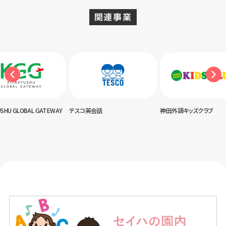
関連事業
USHU GLOBAL GATEWAY
テスコ英会話
神田外語キッズクラブ