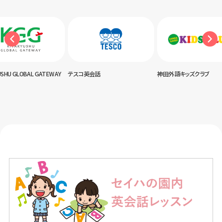
USHU GLOBAL GATEWAY
テスコ英会話
神田外語キッズクラブ