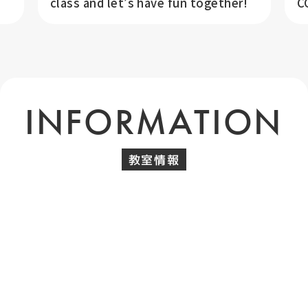
class and let’s have fun together!
C
INFORMATION
教室情報