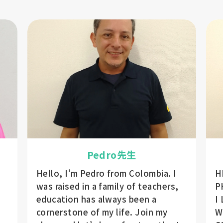
Pedro先生
Hello, I’m Pedro from Colombia. I
H
was raised in a family of teachers,
P
education has always been a
I
cornerstone of my life. Join my
W