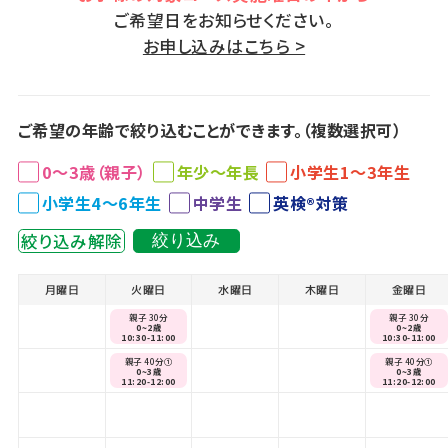
ご希望日をお知らせください。
お申し込みはこちら >
ご希望の年齢で絞り込むことができます。（複数選択可）
0～3歳（親子）
年少～年長
小学生1～3年生
小学生4～6年生
中学生
英検®対策
絞り込み解除
絞り込み
月曜日
火曜日
水曜日
木曜日
金曜日
親子 30分
親子 30分
0~2歳
0~2歳
10:30-11:00
10:30-11:00
親子 40分①
親子 40分①
0~3歳
0~3歳
11:20-12:00
11:20-12:00