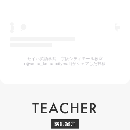
セイハ英語学院 京阪シティモール教室
(@seiha_keihancitymall)がシェアした投稿
TEACHER
講師紹介