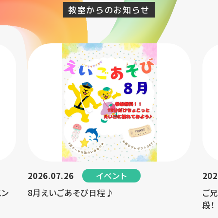
教室からのお知らせ
イベント
2026.07.26
202
スン
8月えいごあそび日程♪
ご兄
段！