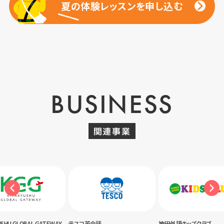
夏の体験レッスンを申し込む
夏の体験レッスンを申し込む
BUSINESS
関連事業
USHU GLOBAL GATEWAY
テスコ英会話
神田外語キッズクラブ