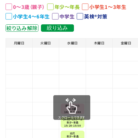
0～3歳（親子）
年少～年長
小学生1～3年生
小学生4～6年生
中学生
英検®対策
絞り込み解除
絞り込み
月曜日
火曜日
水曜日
木曜日
金曜日
親子 40分①
0~3歳
14:00-14:40
スクロールできます
リトルプリスクール
年少~年長
15:20-15:50
幼児
年少~年長