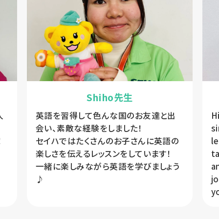
Shiho先生
人
英語を習得して色んな国のお友達と出
Hi
。
会い、素敵な経験をしました！
s
！
セイハではたくさんのお子さんに英語の
l
楽しさを伝えるレッスンをしています！
t
一緒に楽しみながら英語を学びましょう
a
♪
j
y