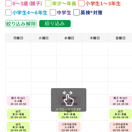
0～3歳（親子）
年少～年長
小学生1～3年生
小学生4～6年生
中学生
英検®対策
絞り込み解除
絞り込み
月曜日
火曜日
水曜日
木曜日
金曜日
親子 40分①
親子 40分①
親子 40分①
0~3歳
0~3歳
0~3歳
14:10-14:50
14:10-14:50
14:10-14:50
スクロールできます
幼児
幼児
幼児
年少~年長
年少~年長
年少~年長
15:00-15:50
15:00-15:50
15:00-15:50
幼児
小学生低学年
小学生低学年
年少~年長
1~3年生
1~3年生
16:00-16:50
16:00-16:50
16:00-16:50