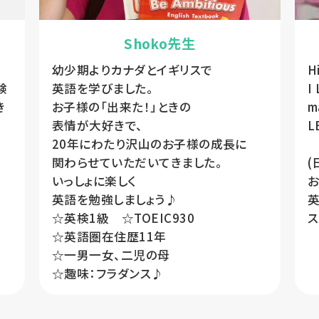
Shoko先生
幼少期よりカナダとイギリスで
H
験
英語を学びました。
I
き
お子様の「出来た！」ときの
m
表情が大好きで、
L
20年にわたり沢山のお子様の成長に
関わらせていただいてきました。
(
いっしょに楽しく
お
英語を勉強しましょう♪
☆英検1級 ☆TOEIC930
ス
☆英語圏在住歴11年
☆一男一女、二児の母
☆趣味：フラダンス♪