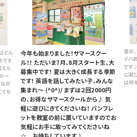
夏の
はどん
今年も始まりました！サマースクー
イハ
色です
ル！！ ただいま7月、8月スタート生、大
です
答えら
募集中です！ 夏は大きく成長する季節
に遊
カー
です！ 英語を話してみたい子、みんな
は何
みなが
集まれ～ (^0^)/ まずは２回2000円
とても
の、お得なサマースクールから♪ 気
軽に遊びにきてくださいね！ パンフレ
ットを教室の前に置いていますのでお
気軽にお手に取ってみてくださいね
☆ お待ちしています♪