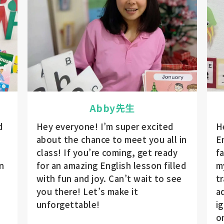
Abby先生
d
Hey everyone! I’m super excited
H
about the chance to meet you all in
E
class! If you’re coming, get ready
f
n
for an amazing English lesson filled
m
with fun and joy. Can’t wait to see
t
you there! Let’s make it
a
unforgettable!
ig
o