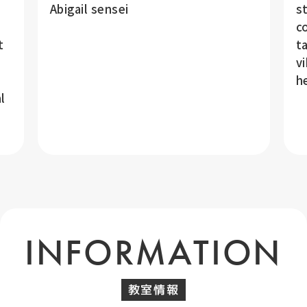
Abigail sensei
s
c
t
t
v
h
l
INFORMATION
教室情報