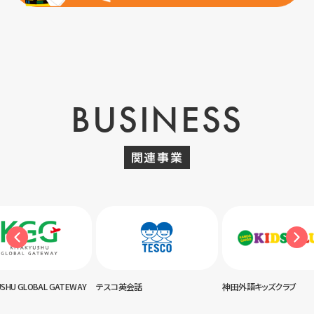
BUSINESS
関連事業
USHU GLOBAL GATEWAY
テスコ英会話
神田外語キッズクラブ