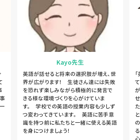
Kayo先生
今
英語が話せると将来の選択肢が増え、世
「
て
界が広がります！ 生徒さん達には失敗
て
事
を恐れず楽しみながら積極的に発言で
が
事
きる様な環境づくりを心がけていま
せ
に一
す。 学校での英語の授業内容も少しず
た
つ変わってきています。 英語に苦手意
と
識を持つ前に私たちと一緒に使える英語
を身につけましょう！
る
心