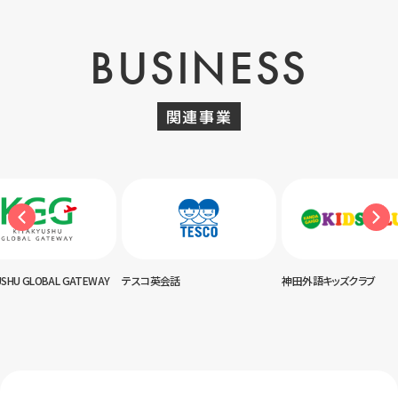
BUSINESS
関連事業
USHU GLOBAL GATEWAY
テスコ英会話
神田外語キッズクラブ