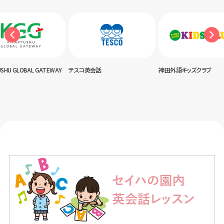
USHU GLOBAL GATEWAY
テスコ英会話
神田外語キッズクラブ