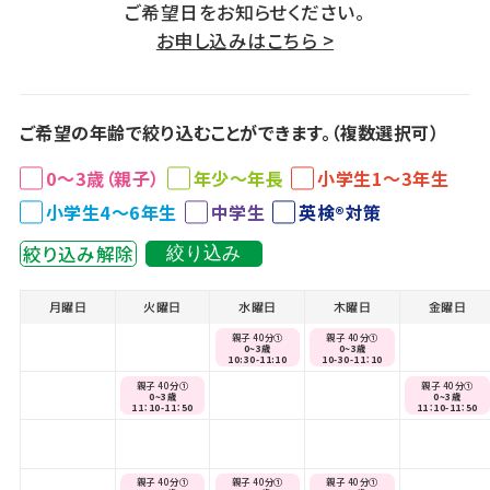
ご希望日をお知らせください。
お申し込みはこちら >
ご希望の年齢で絞り込むことができます。（複数選択可）
0～3歳（親子）
年少～年長
小学生1～3年生
小学生4～6年生
中学生
英検®対策
絞り込み解除
絞り込み
月曜日
火曜日
水曜日
木曜日
金曜日
親子 40分①
親子 40分①
0~3歳
0~3歳
10:30-11:10
10-30-11：10
親子 40分①
親子 40分①
0~3歳
0~3歳
11：10-11：50
11：10-11：50
親子 40分①
親子 40分①
親子 40分①