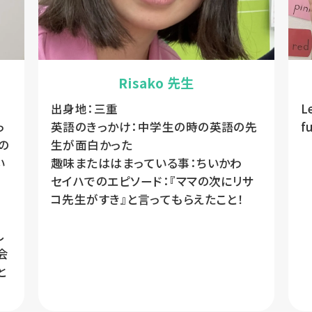
Risako 先生
出身地：三重
L
っ
英語のきっかけ：中学生の時の英語の先
f
の
生が面白かった
い
趣味またははまっている事：ちいかわ
セイハでのエピソード：『ママの次にリサ
コ先生がすき』と言ってもらえたこと！
し
会
と