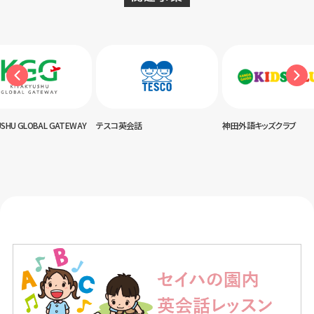
USHU GLOBAL GATEWAY
テスコ英会話
神田外語キッズクラブ