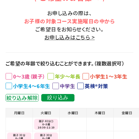
お申し込みの際は、
お子様の対象コース実施曜日の中から
ご希望日をお知らせください。
お申し込みはこちら >
ご希望の年齢で絞り込むことができます。（複数選択可）
0～3歳（親子）
年少～年長
小学生1～3年生
小学生4～6年生
中学生
英検®対策
絞り込み解除
絞り込み
月曜日
火曜日
水曜日
木曜日
金曜日
親子 40分①
0~3歳
10:30-11:10
親子 30分
親子 30分
0~2歳
0~2歳