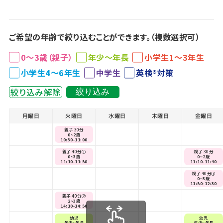
ご希望の年齢で絞り込むことができます。（複数選択可）
0～3歳（親子）
年少～年長
小学生1～3年生
小学生4～6年生
中学生
英検®対策
絞り込み解除
絞り込み
月曜日
火曜日
水曜日
木曜日
金曜日
親子 30分
0~2歳
10:30-11:00
親子 40分①
親子 30分
0~3歳
0~2歳
11:10-11:50
11:10-11:40
親子 40分①
0~3歳
11:50-12:30
親子 40分②
2~3歳
14:10-14:50
幼児
幼児
年少~年長
年少~年長