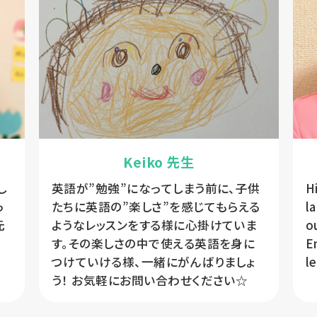
Keiko 先生
し
英語が”勉強”になってしまう前に、子供
H
っ
たちに英語の”楽しさ”を感じてもらえる
l
元
ようなレッスンをする様に心掛けていま
o
す。その楽しさの中で使える英語を身に
E
つけていける様、一緒にがんばりましょ
う！ お気軽にお問い合わせください☆