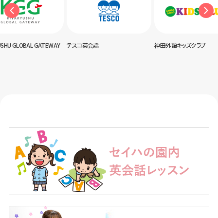
USHU GLOBAL GATEWAY
テスコ英会話
神田外語キッズクラブ