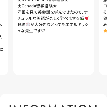
★Canada留学経験★
洋画を見て英会話を学んできたので、ナ
そ
チュラルな英語が楽しく学べます☆
優
、
野球
が大好きなとってもエネルギッシ
み
ュな先生です♡
入
に
て