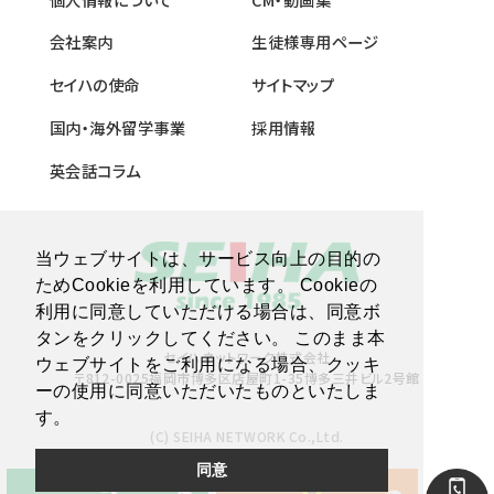
会社案内
生徒様専用ページ
セイハの使命
サイトマップ
国内・海外留学事業
採用情報
英会話コラム
当ウェブサイトは、サービス向上の目的の
ためCookieを利用しています。 Cookieの
利用に同意していただける場合は、同意ボ
タンをクリックしてください。 このまま本
セイハネットワーク株式会社
ウェブサイトをご利用になる場合、クッキ
〒812-0025福岡市博多区店屋町1-35博多三井ビル2号館
ーの使用に同意いただいたものといたしま
す。
(C) SEIHA NETWORK Co.,Ltd.
同意