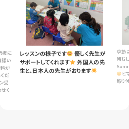
季節
示板に
レッスンの様子です
優しく先生が
待ち
確認い
サポートしてくれます
外国人の先
Sum
資料が
生と、日本人の先生がおります
ヒ
ちくだ
飾り
ン受
わせく