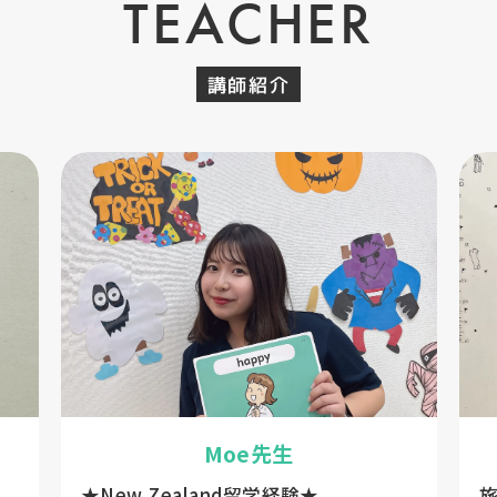
TEACHER
講師紹介
Moe先生
★New Zealand留学経験★
旅