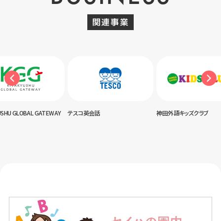
関連事業
USHU GLOBAL GATEWAY
テスコ英会話
神田外語キッズクラブ