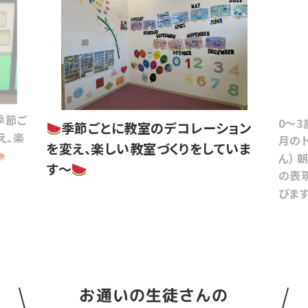
季節ご
0～3
季節ごとに教室のデコレーション
え、楽
月のト
を変え、楽しい教室づくりをしていま
ん）
す～
の表
びま
お通いの生徒さんの