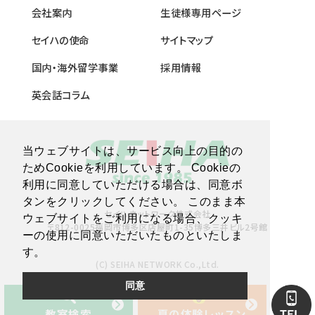
会社案内
生徒様専用ページ
セイハの使命
サイトマップ
国内・海外留学事業
採用情報
英会話コラム
当ウェブサイトは、サービス向上の目的の
ためCookieを利用しています。 Cookieの
利用に同意していただける場合は、同意ボ
タンをクリックしてください。 このまま本
セイハネットワーク株式会社
ウェブサイトをご利用になる場合、クッキ
〒812-0025福岡市博多区店屋町1-35博多三井ビル2号館
ーの使用に同意いただいたものといたしま
す。
(C) SEIHA NETWORK Co.,Ltd.
同意
教室検索
夏の体験レッスン