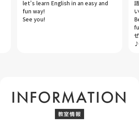
let’s learn English in an easy and
語
fun way!
い
See you!
B
f
INFORMATION
教室情報