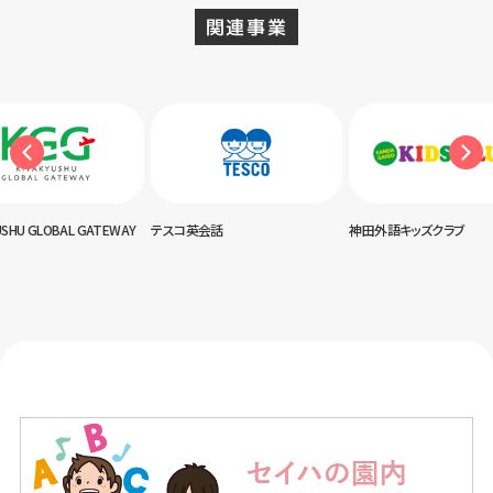
関連事業
USHU GLOBAL GATEWAY
テスコ英会話
神田外語キッズクラブ