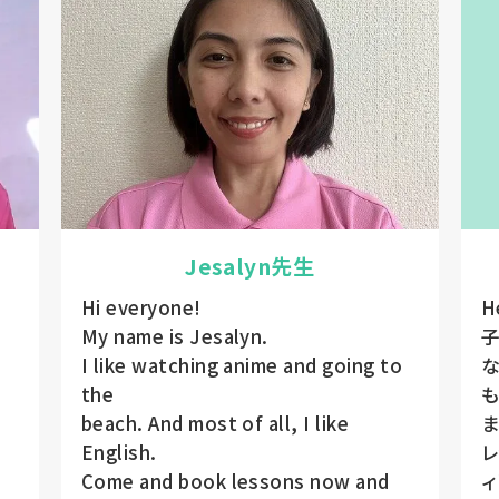
Jesalyn先生
Hi everyone!
H
My name is Jesalyn.
I like watching anime and going to
な
the
も
beach. And most of all, I like
ま
English.
レ
Come and book lessons now and
ィ