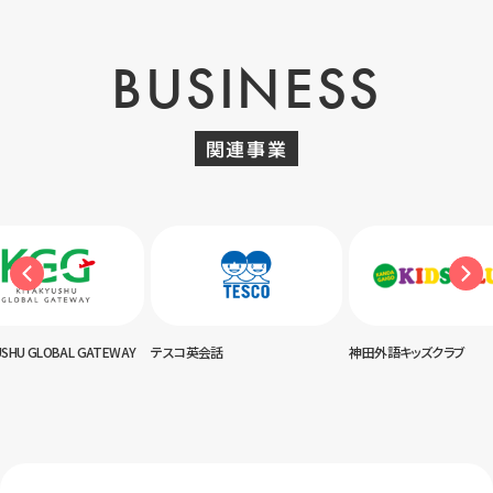
BUSINESS
関連事業
USHU GLOBAL GATEWAY
テスコ英会話
神田外語キッズクラブ