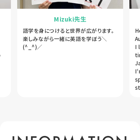
Mizuki先生
語学を身につけると世界が広がります。
Hel
楽しみながら一緒に英語を学ぼう＼
A
(^_^)／
I
o
time. I a
J
I‘m l
sp
s