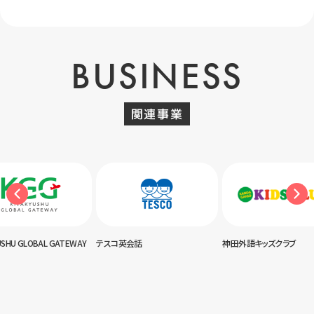
BUSINESS
関連事業
USHU GLOBAL GATEWAY
テスコ英会話
神田外語キッズクラブ