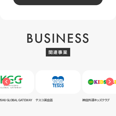
BUSINESS
関連事業
USHU GLOBAL GATEWAY
テスコ英会話
神田外語キッズクラブ