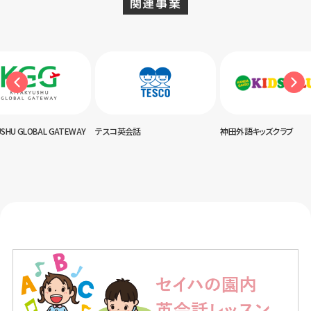
関連事業
USHU GLOBAL GATEWAY
テスコ英会話
神田外語キッズクラブ