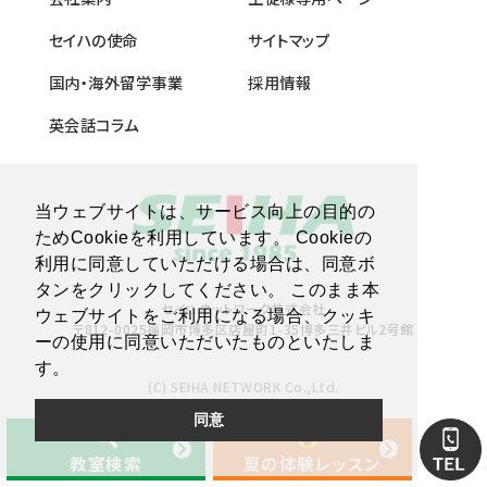
セイハの使命
サイトマップ
国内・海外留学事業
採用情報
英会話コラム
当ウェブサイトは、サービス向上の目的の
ためCookieを利用しています。 Cookieの
利用に同意していただける場合は、同意ボ
タンをクリックしてください。 このまま本
セイハネットワーク株式会社
ウェブサイトをご利用になる場合、クッキ
〒812-0025福岡市博多区店屋町1-35博多三井ビル2号館
ーの使用に同意いただいたものといたしま
す。
(C) SEIHA NETWORK Co.,Ltd.
同意
教室検索
夏の体験レッスン
教室検索
夏の体験レッスン