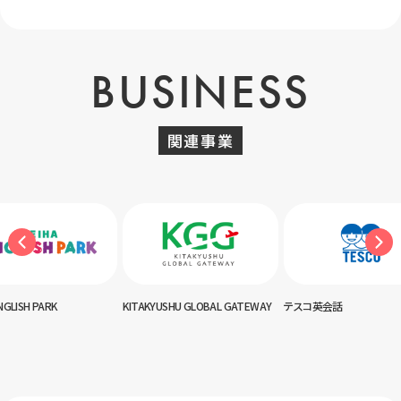
BUSINESS
関連事業
NGLISH PARK
KITAKYUSHU GLOBAL GATEWAY
テスコ英会話