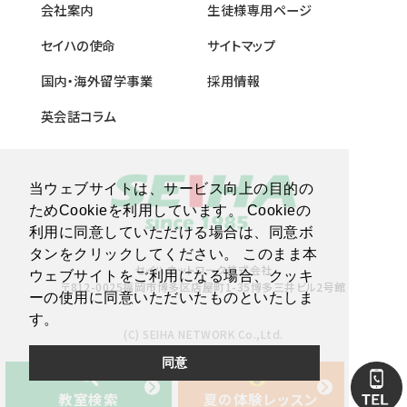
会社案内
生徒様専用ページ
セイハの使命
サイトマップ
国内・海外留学事業
採用情報
英会話コラム
当ウェブサイトは、サービス向上の目的の
ためCookieを利用しています。 Cookieの
利用に同意していただける場合は、同意ボ
タンをクリックしてください。 このまま本
セイハネットワーク株式会社
ウェブサイトをご利用になる場合、クッキ
〒812-0025福岡市博多区店屋町1-35博多三井ビル2号館
ーの使用に同意いただいたものといたしま
す。
(C) SEIHA NETWORK Co.,Ltd.
同意
教室検索
夏の体験レッスン