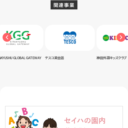
関連事業
USHU GLOBAL GATEWAY
テスコ英会話
神田外語キッズクラブ