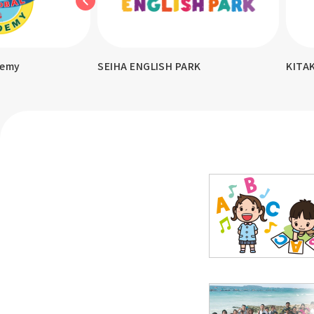
demy
SEIHA ENGLISH PARK
KITA