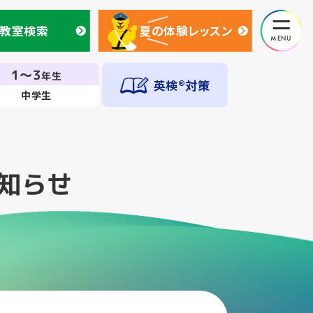
教室検索
夏の体験レッスン
教室検索
夏の体験レッスン
1～3
年生
英検®対策
中学生
知らせ