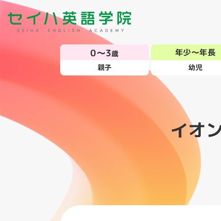
0～3
年少～年長
歳
親子
幼児
イオ