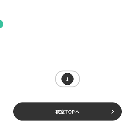
続
1
教室TOPへ