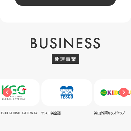
BUSINESS
関連事業
USHU GLOBAL GATEWAY
テスコ英会話
神田外語キッズクラブ