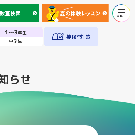
教室検索
夏の体験レッスン
教室検索
夏の体験レッスン
1～3
年生
英検®対策
中学生
知らせ