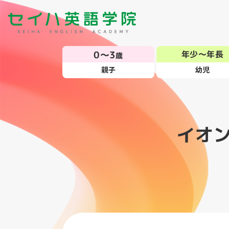
0～3
年少～年長
歳
親子
幼児
イオ