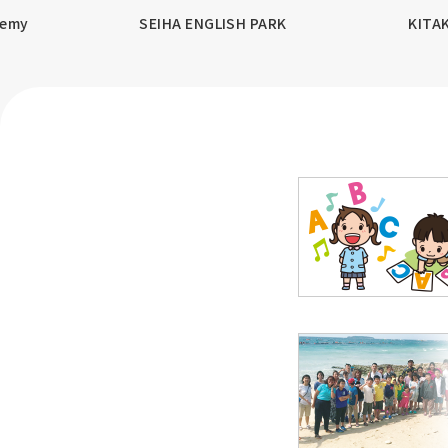
demy
SEIHA ENGLISH PARK
KITA