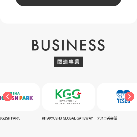
BUSINESS
関連事業
NGLISH PARK
KITAKYUSHU GLOBAL GATEWAY
テスコ英会話