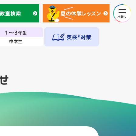
教室検索
夏の体験レッスン
教室検索
夏の体験レッスン
1～3
年生
英検®対策
中学生
せ