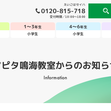
えいごはセイハ
0120-815-718
受付時間／10：00～18:00
1～3
4～6
年生
年生
小学生
小学生
アピタ鳴海教室
からのお知ら
Information