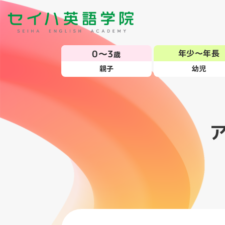
0～3
年少～年長
歳
親子
幼児