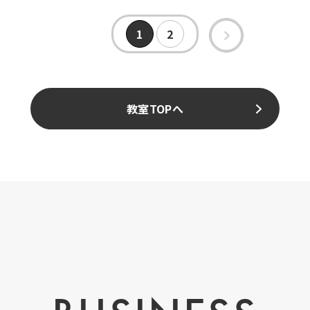
1
2
»
教室TOPへ