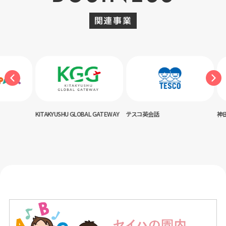
関連事業
USHU GLOBAL GATEWAY
テスコ英会話
神田外語キッズクラブ