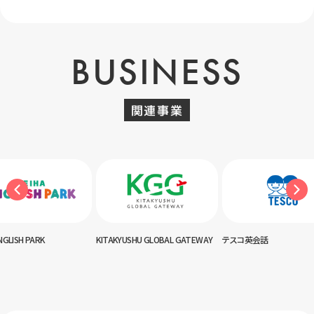
BUSINESS
関連事業
NGLISH PARK
KITAKYUSHU GLOBAL GATEWAY
テスコ英会話