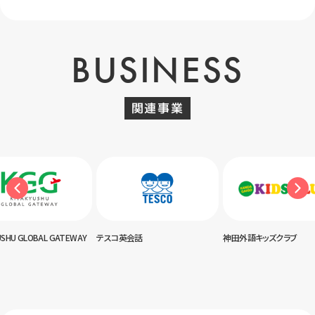
BUSINESS
関連事業
USHU GLOBAL GATEWAY
テスコ英会話
神田外語キッズクラブ