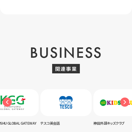
BUSINESS
関連事業
USHU GLOBAL GATEWAY
テスコ英会話
神田外語キッズクラブ