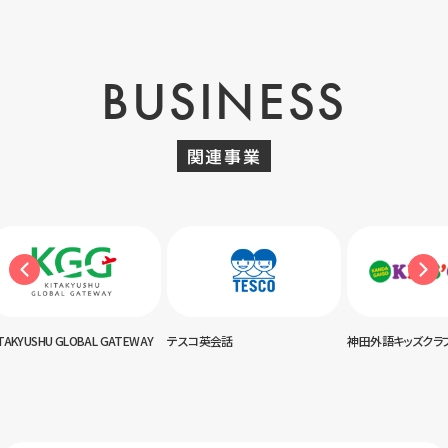
BUSINESS
関連事業
USHU GLOBAL GATEWAY
テスコ英会話
神田外語キッズクラブ