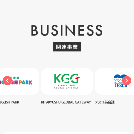
BUSINESS
関連事業
NGLISH PARK
KITAKYUSHU GLOBAL GATEWAY
テスコ英会話