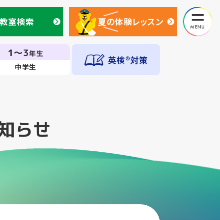
教室検索
夏の体験レッスン
教室検索
夏の体験レッスン
1～3
年生
英検®対策
中学生
知らせ