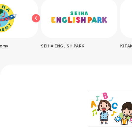
demy
SEIHA ENGLISH PARK
KITA