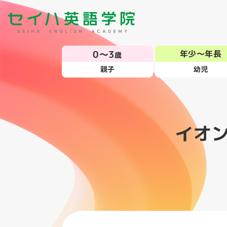
0～3
年少～年長
歳
親子
幼児
イオ