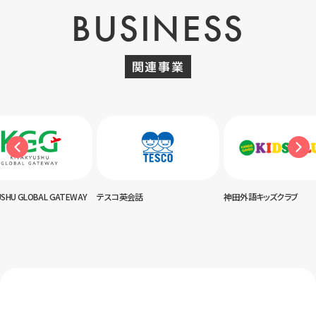
BUSINESS
関連事業
USHU GLOBAL GATEWAY
テスコ英会話
神田外語キッズクラブ