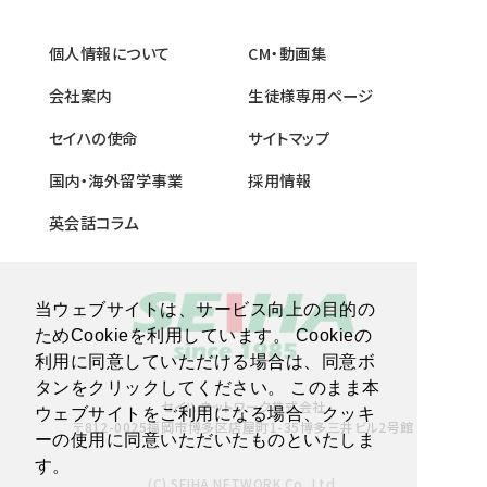
個人情報について
CM・動画集
会社案内
生徒様専用ページ
セイハの使命
サイトマップ
国内・海外留学事業
採用情報
英会話コラム
当ウェブサイトは、サービス向上の目的の
ためCookieを利用しています。 Cookieの
利用に同意していただける場合は、同意ボ
タンをクリックしてください。 このまま本
セイハネットワーク株式会社
ウェブサイトをご利用になる場合、クッキ
〒812-0025福岡市博多区店屋町1-35博多三井ビル2号館
ーの使用に同意いただいたものといたしま
す。
(C) SEIHA NETWORK Co.,Ltd.