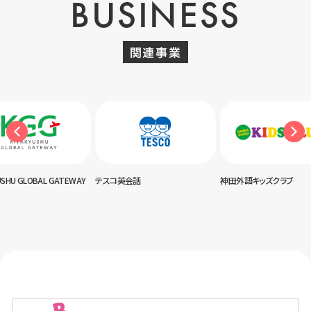
BUSINESS
関連事業
L GATEWAY
テスコ英会話
神田外語キッズクラブ
U