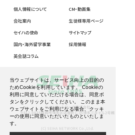
個人情報について
CM・動画集
会社案内
生徒様専用ページ
セイハの使命
サイトマップ
国内・海外留学事業
採用情報
英会話コラム
当ウェブサイトは、サービス向上の目的の
ためCookieを利用しています。 Cookieの
利用に同意していただける場合は、同意ボ
タンをクリックしてください。 このまま本
セイハネットワーク株式会社
ウェブサイトをご利用になる場合、クッキ
〒812-0025福岡市博多区店屋町1-35博多三井ビル2号館
ーの使用に同意いただいたものといたしま
す。
(C) SEIHA NETWORK Co.,Ltd.