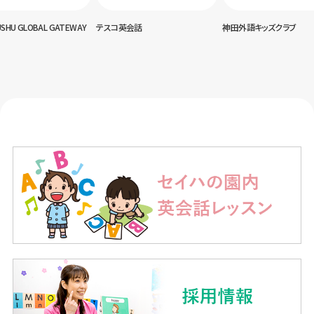
USHU GLOBAL GATEWAY
テスコ英会話
神田外語キッズクラブ