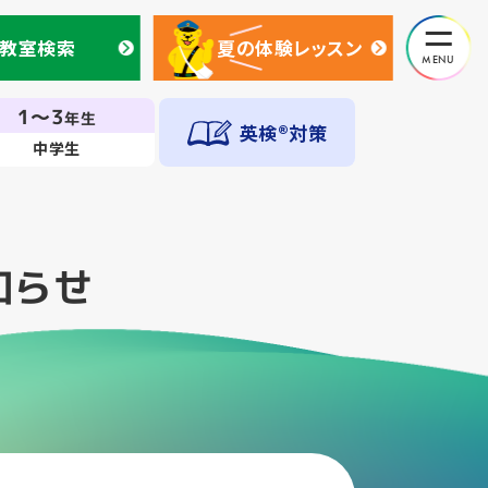
教室検索
夏の体験レッスン
教室検索
夏の体験レッスン
1～3
年生
英検®対策
中学生
知らせ