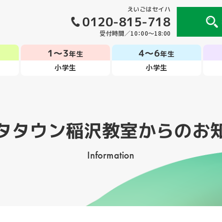
えいごはセイハ
0120-815-718
受付時間／10：00～18:00
1～3
4～6
年生
年生
小学生
小学生
タタウン稲沢教室
からのお
Information