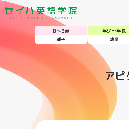
0～3
年少～年長
歳
親子
幼児
アピ