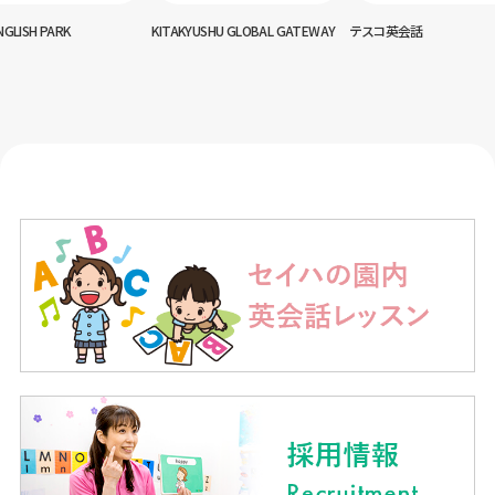
RK
KITAKYUSHU GLOBAL GATEWAY
テスコ英会話