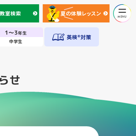
教室検索
夏の体験レッスン
教室検索
夏の体験レッスン
1～3
年生
英検®対策
中学生
らせ