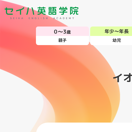
0～3
年少～年長
歳
親子
幼児
イ