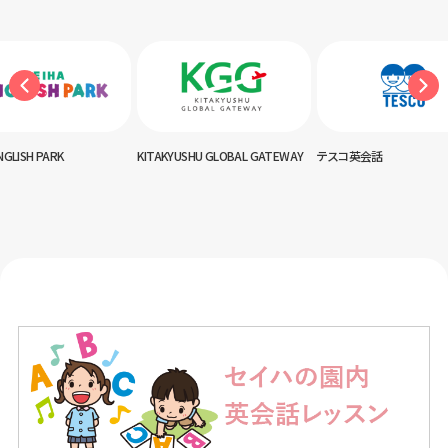
NGLISH PARK
KITAKYUSHU GLOBAL GATEWAY
テスコ英会話