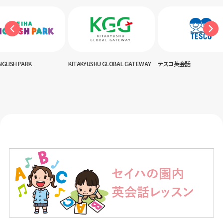
KYUSHU GLOBAL GATEWAY
テスコ英会話
神田外語キッズクラブ