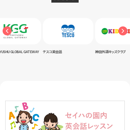
USHU GLOBAL GATEWAY
テスコ英会話
神田外語キッズクラブ