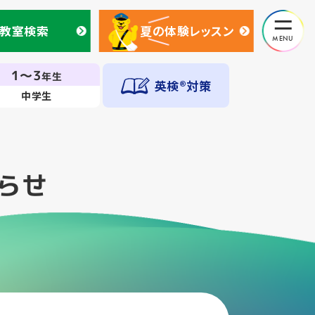
教室検索
夏の体験レッスン
教室検索
夏の体験レッスン
1～3
年生
英検®対策
中学生
らせ