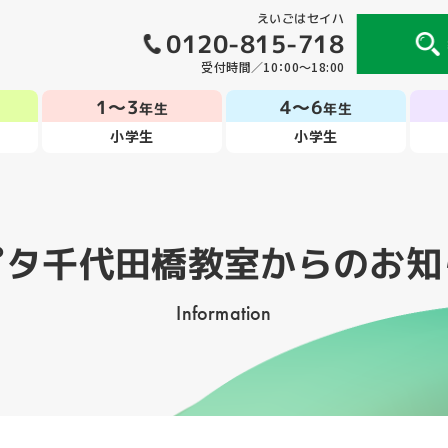
えいごはセイハ
0120-815-718
受付時間／10：00～18:00
1～3
4～6
年生
年生
小学生
小学生
ピタ千代田橋教室
からのお知
Information