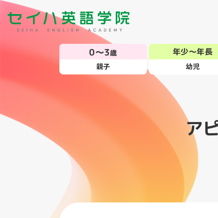
0～3
年少～年長
歳
親子
幼児
ア