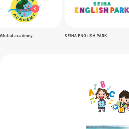
demy
SEIHA ENGLISH PARK
KITA