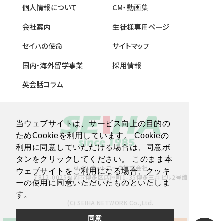
個人情報について
CM・動画集
会社案内
生徒様専用ページ
セイハの使命
サイトマップ
国内・海外留学事業
採用情報
英会話コラム
当ウェブサイトは、サービス向上の目的の
ためCookieを利用しています。 Cookieの
利用に同意していただける場合は、同意ボ
タンをクリックしてください。 このまま本
セイハネットワーク株式会社
ウェブサイトをご利用になる場合、クッキ
〒812-0025福岡市博多区店屋町1-35博多三井ビル2号館
ーの使用に同意いただいたものといたしま
す。
(C) SEIHA NETWORK Co.,Ltd.
同意