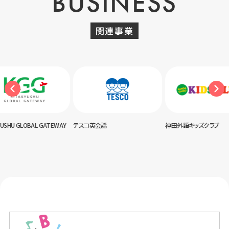
BUSINESS
関連事業
USHU GLOBAL GATEWAY
テスコ英会話
神田外語キッズクラブ