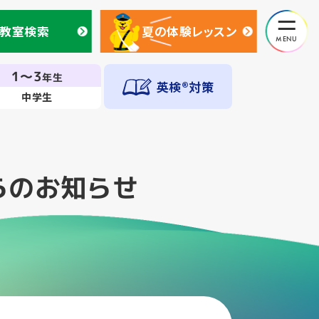
教室検索
夏の体験レッスン
教室検索
夏の体験レッスン
1～3
年生
英検®対策
中学生
らのお知らせ