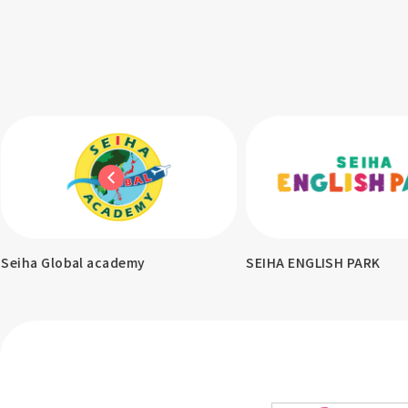
demy
SEIHA ENGLISH PARK
KITA