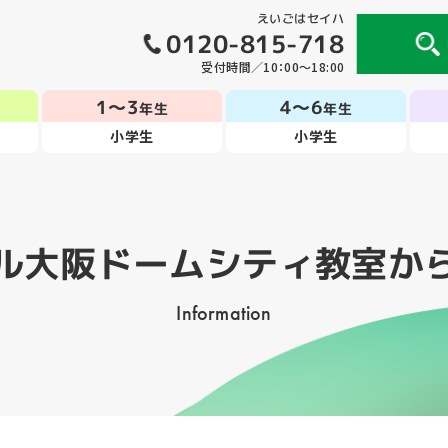
えいごはセイハ
0120-815-718
受付時間／10：00～18:00
1～3
4～6
年生
年生
小学生
小学生
ル大阪ドームシティ教室
か
Information