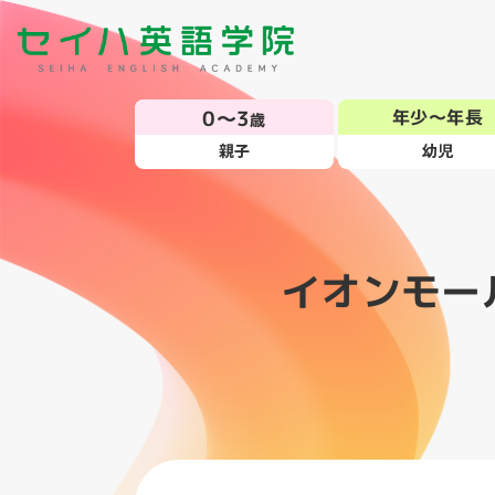
0～3
年少～年長
歳
親子
幼児
イオンモー