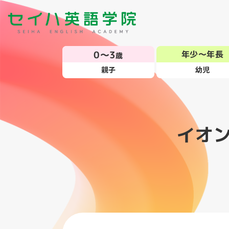
0～3
年少～年長
歳
親子
幼児
イオ